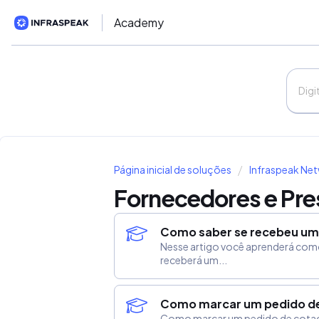
Academy
Página inicial de soluções
Infraspeak Ne
Fornecedores e Pre
Como saber se recebeu um
Nesse artigo você aprenderá como
receberá um...
Como marcar um pedido de
Como marcar um pedido de cotação