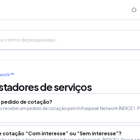
twork™
stadores de serviços
 pedido de cotação?
 receber um pedido de cotação pelo Infraspeak Network ÍNDICE 1. P
 cotação “Com interesse” ou “Sem interesse”?
 sendo o fornecedor pelo Infraspeak Network. ÍNDICE 1. Passo a pa