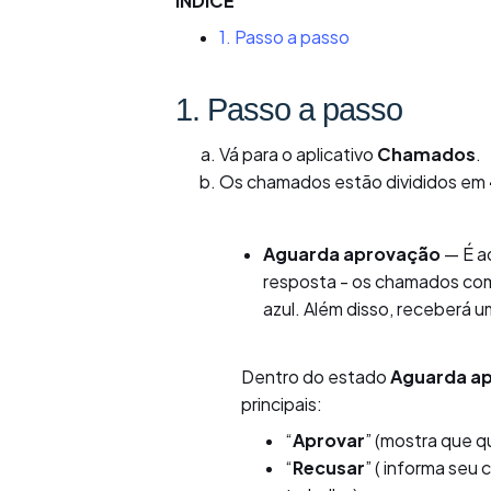
ÍNDICE
1. Passo a passo
1. Passo a passo
Vá para o aplicativo
Chamados
.
Os chamados estão divididos em
Aguarda aprovação
— É a
resposta - os chamados com
azul. Além disso, receberá 
Dentro do estado
Aguarda a
principais:
“
Aprovar
” (mostra que 
“
Recusar
” ( informa seu