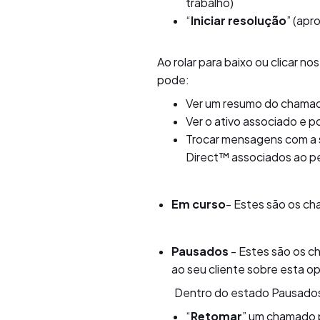
trabalho)
“
Iniciar resolução
” (apr
Ao rolar para baixo ou clicar n
pode:
Ver um resumo do chama
Ver o ativo associado e po
Trocar mensagens com a s
Direct™ associados ao p
Em curso
- Estes são os ch
Pausados
- Estes são os c
ao seu cliente sobre esta o
Dentro do estado Pausados, vo
“
Retomar
” um chamado p