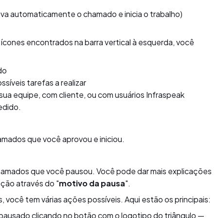
ova automaticamente o chamado e inicia o trabalho)
os ícones encontrados na barra vertical à esquerda, você
do
ssíveis tarefas a realizar
ua equipe, com cliente, ou com usuários Infraspeak
edido.
amados que você aprovou e iniciou.
hamados que você pausou. Você pode dar mais explicações
pção através do "
motivo da pausa
".
cê tem várias ações possíveis. Aqui estão os principais:
ausado clicando no botão com o logotipo do triângulo —