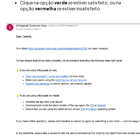
Clique na opção
verde
se estiver satisfeito, ou na
opção
vermelha
se estiver insatisfeito
.