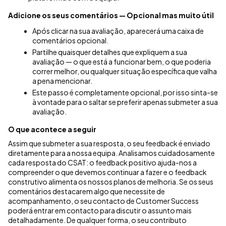
Adicione os seus comentários — Opcional mas muito útil
Após clicar na sua avaliação, aparecerá uma caixa de
comentários opcional
.
Partilhe quaisquer detalhes que expliquem a sua
avaliação — o que está a funcionar bem, o que poderia
correr melhor, ou qualquer situação específica que valha
a pena mencionar
.
Este passo é completamente opcional, por isso sinta-se
à vontade para o saltar se preferir apenas submeter a sua
avaliação
.
O que acontece a seguir
Assim que submeter a sua resposta, o seu feedback é enviado
diretamente para a nossa equipa
. Analisamos cuidadosamente
cada resposta do CSAT: o feedback positivo ajuda-nos a
compreender o que devemos continuar a fazer e o feedback
construtivo alimenta os nossos planos de melhoria
. Se os seus
comentários destacarem algo que necessite de
acompanhamento, o seu contacto de Customer Success
poderá entrar em contacto para discutir o assunto mais
detalhadamente
. De qualquer forma, o seu contributo