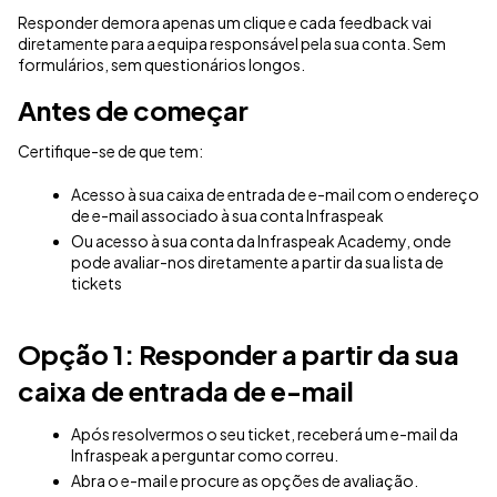
Responder demora apenas um clique e cada feedback vai
diretamente para a equipa responsável pela sua conta
. Sem
formulários, sem questionários longos
.
Antes de começar
Certifique-se de que tem:
Acesso à sua caixa de entrada de e-mail com o endereço
de e-mail associado à sua conta Infraspeak
Ou acesso à sua conta da Infraspeak Academy, onde
pode avaliar-nos diretamente a partir da sua lista de
tickets
Opção 1: Responder a partir da sua
caixa de entrada de e-mail
Após resolvermos o seu ticket, receberá um e-mail da
Infraspeak a perguntar como correu
.
Abra o e-mail e procure as opções de avaliação
.