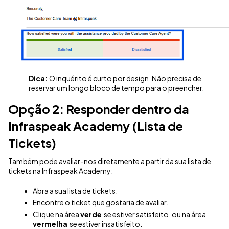
Dica:
O inquérito é curto por design
. Não precisa de
reservar um longo bloco de tempo para o preencher
.
Opção 2: Responder dentro da
Infraspeak Academy (Lista de
Tickets)
Também pode avaliar-nos diretamente a partir da sua lista de
tickets na
Infraspeak Academy
:
Abra a sua lista de tickets.
Encontre o ticket que gostaria de avaliar.
Clique na área
verde
se estiver satisfeito, ou na área
vermelha
se estiver insatisfeito.