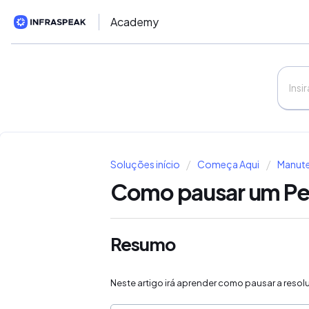
Academy
Soluções início
Começa Aqui
Manute
Como pausar um Pe
Resumo
Neste artigo irá aprender como pausar a reso