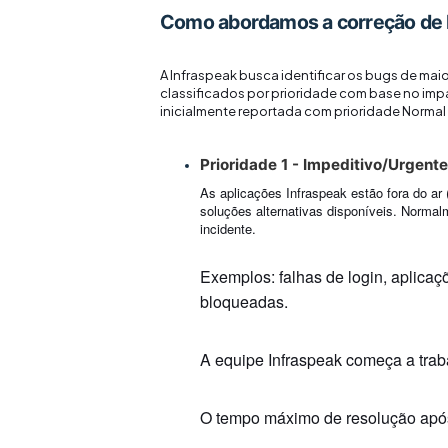
Como abordamos a correção de
A Infraspeak busca identificar os bugs de mai
classificados por prioridade com base no impa
inicialmente reportada com prioridade Normal a
Prioridade 1 - Impeditivo/Urgente
As aplicações Infraspeak estão fora do a
soluções alternativas disponíveis. Norma
incidente.
Exemplos: falhas de login, aplica
bloqueadas.
A equipe Infraspeak começa a trab
O tempo máximo de resolução após 