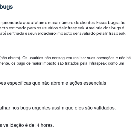
 bugs
or prioridade que afetam o maior número de clientes. Esses bugs são
cto estimado para os usuários da Infraspeak. A maioria dos bugs é
té ser triada e seu verdadeiro impacto ser avaliado pela Infraspeak.
r (não abrem). Os usuários não conseguem realizar suas operações e não há
lmente, os bugs de maior impacto são tratados pela Infraspeak como um
ções específicas que não abrem e ações essenciais
alhar nos bugs urgentes assim que eles são validados.
validação é de: 4 horas.