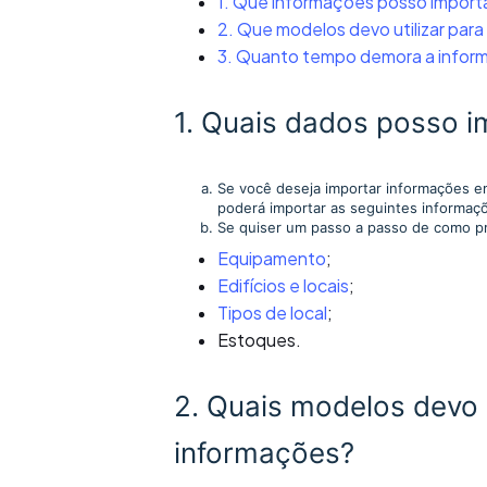
1. Que informações posso importa
2. Que modelos devo utilizar par
3. Quanto tempo demora a informa
1. Quais dados posso 
Se você deseja importar informações 
poderá importar as seguintes informaçõe
Se quiser um passo a passo de como pre
Equipamento
;
Edifícios e locais
;
Tipos de local
;
Estoques.
2. Quais modelos devo u
informações?