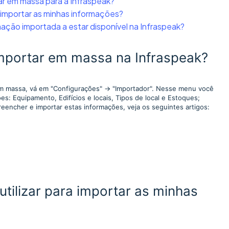
r em massa para a Infraspeak?
a importar as minhas informações?
ção importada a estar disponível na Infraspeak?
importar em massa na Infraspeak?
em massa, vá em "Configurações" → "Importador". Nesse menu você
s: Equipamento, Edifícios e locais, Tipos de local e Estoques;
encher e importar estas informações, veja os seguintes artigos:
tilizar para importar as minhas