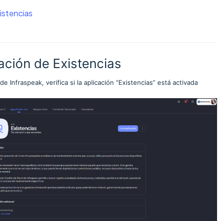
xistencias
cación de Existencias
e Infraspeak, verifica si la aplicación “Existencias” está activada