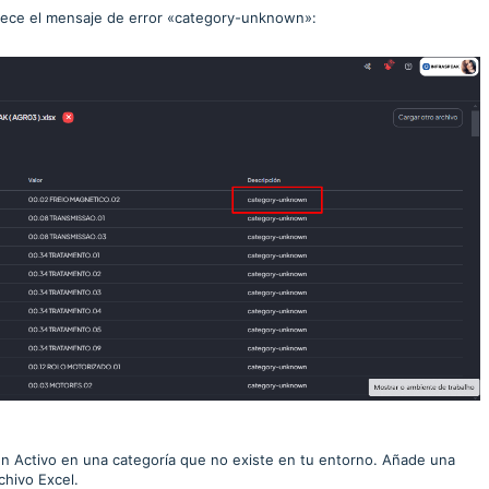
arece el mensaje de error «category-unknown»:
 un Activo en una categoría que no existe en tu entorno. Añade una
chivo Excel.