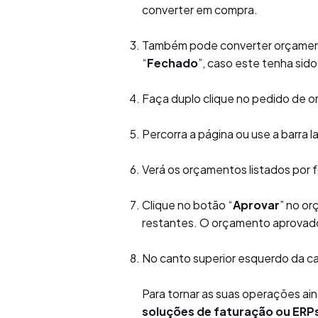
converter em compra.
Também pode converter orçament
“
Fechado
”, caso este tenha sid
Faça duplo clique no pedido de o
Percorra a página ou use a barra 
Verá os orçamentos listados por 
Clique no botão “
Aprovar
” no or
restantes. O orçamento aprovado 
No canto superior esquerdo da cai
Para tornar as suas operações ain
soluções de faturação ou ERP