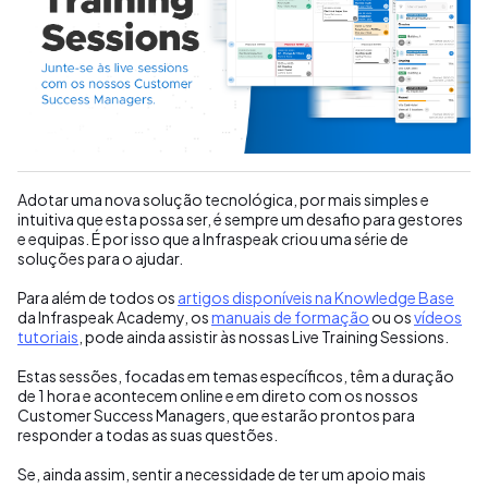
Adotar uma nova solução tecnológica, por mais simples e
intuitiva que esta possa ser, é sempre um desafio para gestores
e equipas. É por isso que a Infraspeak criou uma série de
soluções para o ajudar.
Para além de todos os
artigos disponíveis na Knowledge Base
da Infraspeak Academy, os
manuais de formação
ou os
vídeos
tutoriais
, pode ainda assistir às nossas Live Training Sessions.
Estas sessões, focadas em temas específicos, têm a duração
de 1 hora e acontecem online e em direto com os nossos
Customer Success Managers, que estarão prontos para
responder a todas as suas questões.
Se, ainda assim, sentir a necessidade de ter um apoio mais