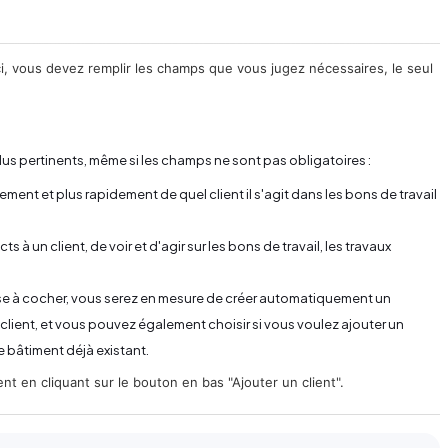
ci, vous devez remplir les champs que vous jugez nécessaires, le seul
s plus pertinents, même si les champs ne sont pas obligatoires :
ent et plus rapidement de quel client il s'agit dans les bons de travail
à un client, de voir et d'agir sur les bons de travail, les travaux
case à cocher, vous serez en mesure de créer automatiquement un
client, et vous pouvez également choisir si vous voulez ajouter un
 bâtiment déjà existant.
ent en cliquant sur le bouton en bas "Ajouter un client".