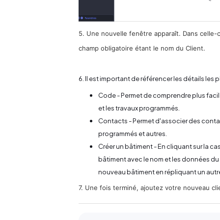
5. Une nouvelle fenêtre apparaît. Dans celle-
champ obligatoire étant le nom du Client.
6. Il est important de référencer les détails le
Code - Permet de comprendre plus facilem
et les travaux programmés.
Contacts - Permet d'associer des contacts 
programmés et autres.
Créer un bâtiment - En cliquant sur la 
bâtiment avec le nom et les données du 
nouveau bâtiment en répliquant un autre
7. Une fois terminé, ajoutez votre nouveau cli